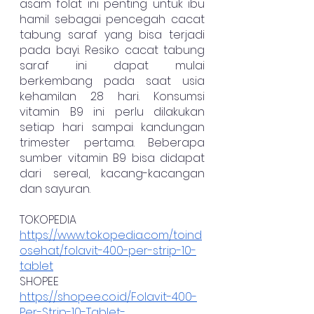
asam folat ini penting untuk ibu 
hamil sebagai pencegah cacat 
tabung saraf yang bisa terjadi 
pada bayi. Resiko cacat tabung 
saraf ini dapat mulai 
berkembang pada saat usia 
kehamilan 28 hari. Konsumsi 
vitamin B9 ini perlu dilakukan 
setiap hari sampai kandungan 
trimester pertama. Beberapa 
sumber vitamin B9 bisa didapat 
dari sereal, kacang-kacangan 
dan sayuran. 
TOKOPEDIA
https://www.tokopedia.com/toind
osehat/folavit-400-per-strip-10-
tablet
SHOPEE
https://shopee.co.id/Folavit-400-
Per-Strip-10-Tablet-