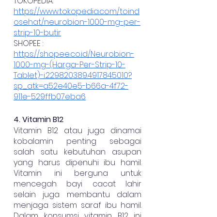
TOKOPEDIA:
https://www.tokopedia.com/toind
osehat/neurobion-1000-mg-per-
strip-10-butir
SHOPEE : 
https://shopee.co.id/Neurobion-
1000-mg-(Harga-Per-Strip-10-
Tablet)-i.229820389.4917845010?
sp_atk=a52e40e5-b66a-4f72-
911e-529ffb07eba6
4. Vitamin B12 
Vitamin B12 atau juga dinamai 
kobalamin penting sebagai 
salah satu kebutuhan asupan 
yang harus dipenuhi ibu hamil. 
Vitamin ini berguna untuk 
mencegah bayi cacat lahir 
selain juga membantu dalam 
menjaga sistem saraf ibu hamil. 
Dalam konsumsi vitamin B12 ini 