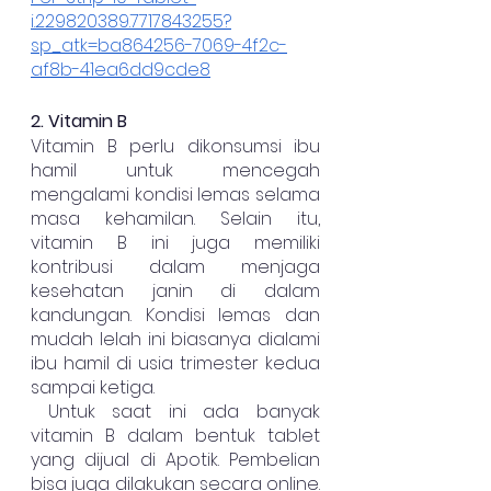
i.229820389.7717843255?
sp_atk=ba864256-7069-4f2c-
af8b-41ea6dd9cde8
2. Vitamin B
Vitamin B perlu dikonsumsi ibu 
hamil untuk mencegah 
mengalami kondisi lemas selama 
masa kehamilan. Selain itu, 
vitamin B ini juga memiliki 
kontribusi dalam menjaga 
kesehatan janin di dalam 
kandungan. Kondisi lemas dan 
mudah lelah ini biasanya dialami 
ibu hamil di usia trimester kedua 
sampai ketiga.
 Untuk saat ini ada banyak 
vitamin B dalam bentuk tablet 
yang dijual di Apotik. Pembelian 
bisa juga dilakukan secara online. 