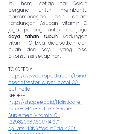
ibu hamil setiap har. Selain 
berguna untuk membantu 
perkembangan janin dalam 
kandungan. Asupan vitamin C 
juga penting untuk menjaga 
daya tahan tubuh
. Kadungan 
vitamin C bisa didapatkan dari 
buah dan sayur yang bisa 
dikonsumsi setiap hari. 
TOKOPEDIA : 
https://www.tokopedia.com/toind
osehat/ester-c-per-botol-30-
butir-e11e
SHOPEE: 
https://shopee.co.id/Holisticare-
Ester-C-Per-Botol-30-Butir-
Suplemen-Vitamin-C-
i.229820389.6017714120?
sp_atk=43b9ffac-b6dd-436f-