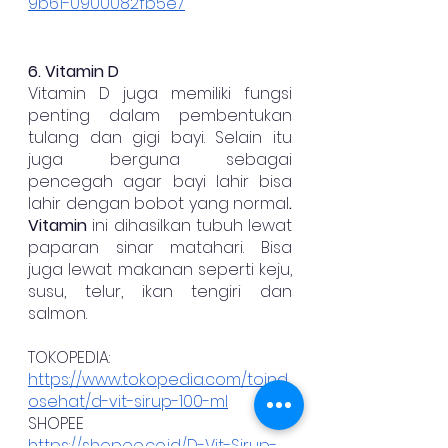
9b61-0900082fb5e7
6. Vitamin D
Vitamin D juga memiliki fungsi 
penting dalam pembentukan 
tulang dan gigi bayi. Selain itu 
juga berguna sebagai 
pencegah agar bayi lahir bisa 
lahir dengan bobot yang normal
. 
Vitamin
 ini dihasilkan tubuh lewat 
paparan sinar matahari. Bisa 
juga lewat makanan seperti keju, 
susu, telur, ikan tengiri dan 
salmon.
TOKOPEDIA:
https://www.tokopedia.com/toind
osehat/d-vit-sirup-100-ml
SHOPEE
https://shopee.co.id/D-Vit-Sirup-