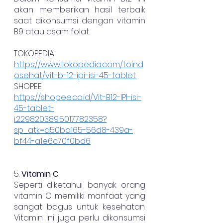
akan memberikan hasil terbaik 
saat dikonsumsi dengan vitamin 
B9 atau asam folat.
TOKOPEDIA
https://www.tokopedia.com/toind
osehat/vit-b-12-ipi-isi-45-tablet
SHOPEE
https://shopee.co.id/Vit-B12-IPI-isi-
45-tablet-
i.229820389.5017782358?
sp_atk=d50ba165-56d8-439a-
bf44-a1e6c70f0bd6
5. 
Vitamin C
Seperti diketahui banyak orang 
vitamin C memiliki manfaat yang 
sangat bagus untuk kesehatan. 
Vitamin ini juga perlu dikonsumsi 