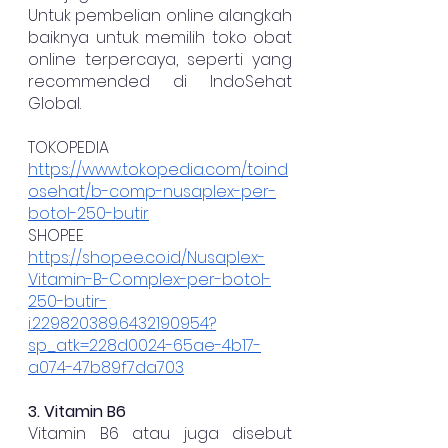
Untuk pembelian online alangkah 
baiknya untuk memilih toko obat 
online terpercaya, seperti yang 
recommended di IndoSehat 
Global.
TOKOPEDIA
https://www.tokopedia.com/toind
osehat/b-comp-nusaplex-per-
botol-250-butir
SHOPEE
https://shopee.co.id/Nusaplex-
Vitamin-B-Complex-per-botol-
250-butir-
i.229820389.6432190954?
sp_atk=228d0024-65ae-4b17-
a074-47b89f7da703
3. Vitamin B6 
Vitamin B6 atau juga disebut 