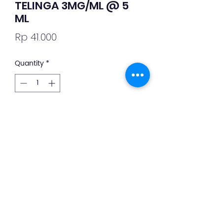
TELINGA 3MG/ML @ 5
ML
Price
Rp 41.000
Quantity
*
Add to Cart
Deskripsi Obat dan Penggunaan 
silahkan whatsapp ke +62 813-8889-
1961
©2019 by PT. Indo Sehat Global