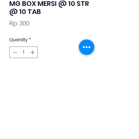
MG BOX MERSI @ 10 STR
@ 10 TAB
Price
Rp 300
Quantity
*
Add to Cart
Deskripsi Obat dan Penggunaan 
silahkan whatsapp ke +62 813-8889-
1961
©2019 by PT. Indo Sehat Global