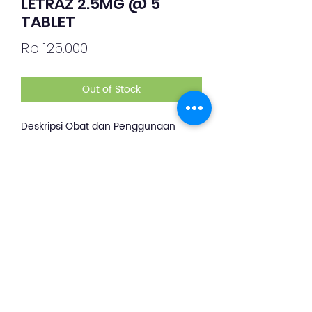
LETRAZ 2.5MG @ 5
TABLET
Price
Rp 125.000
Out of Stock
Deskripsi Obat dan Penggunaan
silahkan whatsapp ke +62 813-8889-
1961
Obat ini digunakan untuk terapi
kanker payudara pada pasien
pasca-menopause.
©2019 by PT. Indo Sehat Global