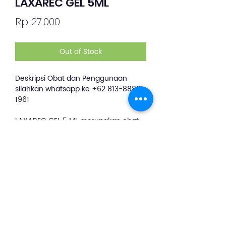
LAXAREC GEL 5ML
Price
Rp 27.000
Out of Stock
Deskripsi Obat dan Penggunaan
silahkan whatsapp ke +62 813-8889-
1961
LAXAREC GEL 5 ML merupakan obat
yang digunakan untuk mengatasi
sembelit kronis, digunakan dengan
cara dimasukkan ke dalam anus.
Bekerja degan cara menurunkan
tegangan permukaan dan
melicinkan dinding rektum-anus
sehingga feses mudah keluar.