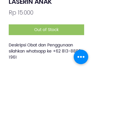
LASERIN ANAK
Price
Rp 15.000
Out of Stock
Deskripsi Obat dan Penggunaan
silahkan whatsapp ke +62 813-8889-
1961
LASERIN SIRUP adalah merupakan
obat batuk herbal dengan
kandungan utama jahe merah dan
bahan alami lain nya seperti
cengkeh, daun sirih , kayu manis.
Laserin membantu meredakan batuk
dan melegakan tenggorokan.