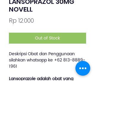
LANSOPRAZOL 30MG
NOVELL
Price
Rp 12.000
Out of Stock
Deskripsi Obat dan Penggunaan
silahkan whatsapp ke +62 813-8889-
1961
Lansoprazole adalah obat yang
bermanfaat untuk mengatasi
keluhan akibat peningkatan asam
lambung, seperti sensasi panas di
dada, sakit perut, mulut terasa asam,
serta mual dan muntah.
Lansoprazole tersedia dalam bentuk
kapsul, kapsul lepas tunda, dan
suntik.