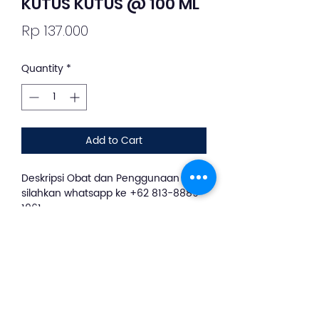
KUTUS KUTUS @ 100 ML
Price
Rp 137.000
Quantity
*
Add to Cart
Deskripsi Obat dan Penggunaan
silahkan whatsapp ke +62 813-8889-
1961
"Minyak Kutus-kutus" adalah minyak
gosok atau balur herbal yang
digunakan untuk meredakan
berbagai keluhan fisik, seperti masuk
angin, perut kembung, pegal linu,
nyeri sendi, dan gatal akibat gigitan