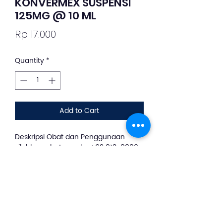
KONVERMEX SUSPENSI
125MG @ 10 ML
Price
Rp 17.000
Quantity
*
Add to Cart
Deskripsi Obat dan Penggunaan
silahkan whatsapp ke +62 813-8889-
1961
Konvermex Suspensi Jeruk
merupakan obat yang digunakan
untuk mengatasi infeksi cacing. Obat
cacing yang dapat mengatasi infeksi
akibat Cacing kremi (Enterobius