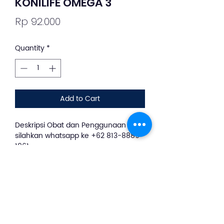
KONILIFE OMEGA 3
Price
Rp 92.000
Quantity
*
Add to Cart
Deskripsi Obat dan Penggunaan
silahkan whatsapp ke +62 813-8889-
1961
KONILIFE OMEGA 3 SOFTCAP 30S BTL
merupakan suplemen kesehatan
yang mengandung minyak ikan
dengan EPA – DHA dosis tinggi yang
mudah ditelan sehingga
memberikan manfaat yang