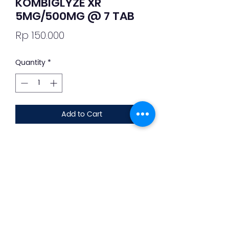
KOMBIGLYZE XR
5MG/500MG @ 7 TAB
Price
Rp 150.000
Quantity
*
Add to Cart
Deskripsi Obat dan Penggunaan
silahkan whatsapp ke +62 813-8889-
1961
KOMBIGLYZE merupakan obat
kombinasi saxagliptin dan metformin.
Obat ini digunakan untuk pasien
diabetes.