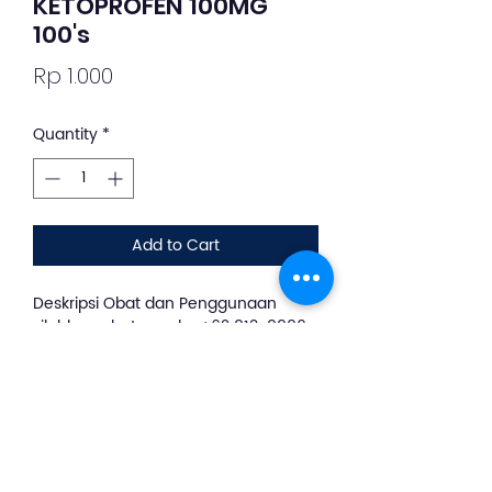
KETOPROFEN 100MG
100's
Price
Rp 1.000
Quantity
*
Add to Cart
Deskripsi Obat dan Penggunaan
silahkan whatsapp ke +62 813-8889-
1961
KETOPROFEN 100 MG adalah
termasuk obat golongan anti-
inflamasi non steroid, digunakan
untuk migrain, nyeri menstruasi, sakit
gigi ataupun demam pada anak dan