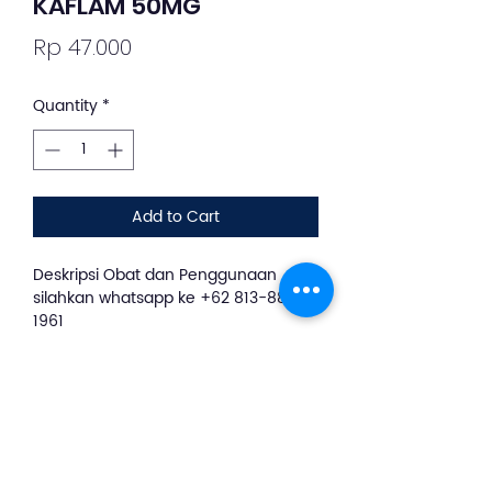
KAFLAM 50MG
Price
Rp 47.000
Quantity
*
Add to Cart
Deskripsi Obat dan Penggunaan
silahkan whatsapp ke +62 813-8889-
1961
KAFLAM 50 MG 10 TABLET
adalah obat yang digunakan sebagai
pereda nyeri, mengurangi gangguan
inflamasi (radang), dismenore, nyeri
ringan sampai sedang pasca operasi