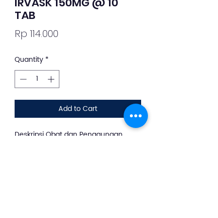
IRVASK 150MG @ 10
TAB
Price
Rp 114.000
Quantity
*
Add to Cart
Deskripsi Obat dan Penggunaan
silahkan whatsapp ke +62 813-8889-
1961
Irvask merupakan obat yang
digunakan untuk menurunkan
tekanan darah pada penderita
hipertensi dan gagal jantung
kongestif.