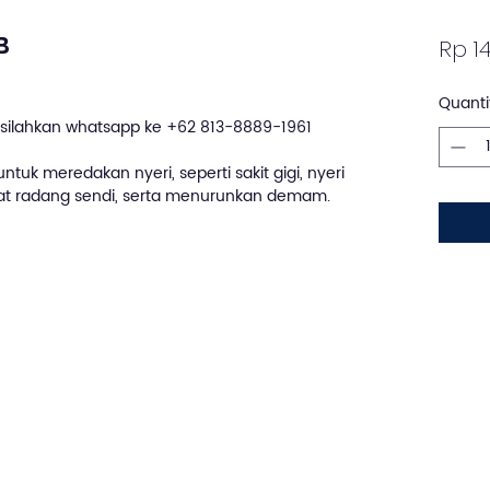
B
Rp 14
Quanti
silahkan whatsapp ke +62 813-8889-1961
tuk meredakan nyeri, seperti sakit gigi, nyeri
kibat radang sendi, serta menurunkan demam.