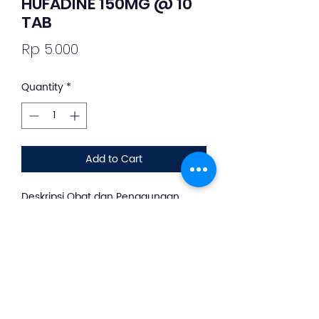
HUFADINE 150MG @ 10
TAB
Price
Rp 5.000
Quantity
*
Add to Cart
Deskripsi Obat dan Penggunaan
silahkan whatsapp ke +62 813-8889-
1961
Hufadine adalah obat untuk
menangani tukak lambung, ulkus
duodenum, dan radang
kerongkongan akibat asam lambung
yang naik.