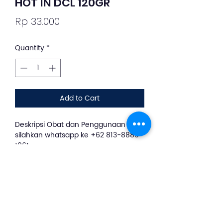
HOT IN DCL 120GR
Price
Rp 33.000
Quantity
*
Add to Cart
Deskripsi Obat dan Penggunaan
silahkan whatsapp ke +62 813-8889-
1961
HOT IN DCL 120 G merupakan emulsi
gel yang mengandung zat aktif
Diclofenac Diethylamine. Obat ini
digunakan untuk mengobati
peradangan akibat trauma pada
tendon, rematik jaringan lunak