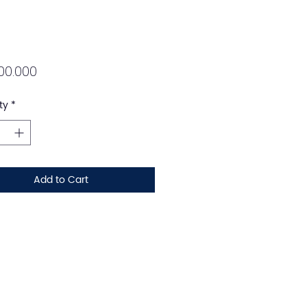
Price
00.000
ty
*
Add to Cart