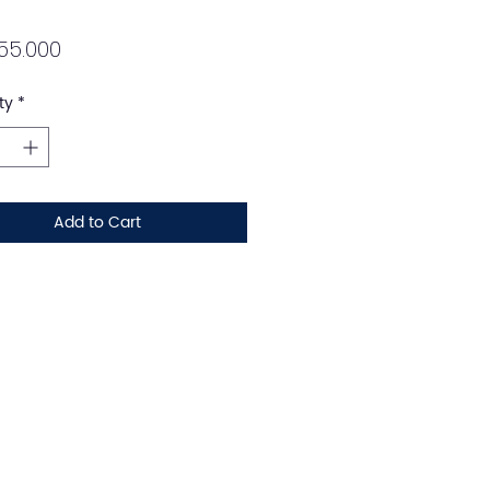
Price
55.000
ty
*
Add to Cart