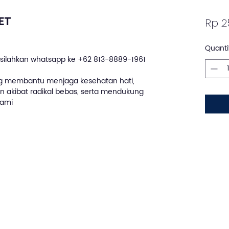
ET
Rp 2
Quanti
silahkan whatsapp ke +62 813-8889-1961
 membantu menjaga kesehatan hati,
an akibat radikal bebas, serta mendukung
lami