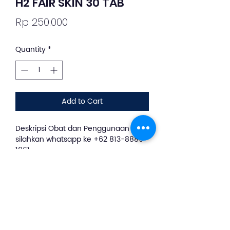
H2 FAIR SKIN 30 TAB
Price
Rp 250.000
Quantity
*
Add to Cart
Deskripsi Obat dan Penggunaan
silahkan whatsapp ke +62 813-8889-
1961
H2 Fair Skin merupakan suplemen
kecantikan yang memiliki banyak
manfaat baik untuk kulit. Dibuat dari
perpaduan L-cystein dan Hytolive
yang dikenal ampuh untuk
mengurangi flek hitam, mengatasi