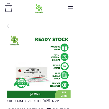
SKU: OJM-GRC-STD-0125-NVP