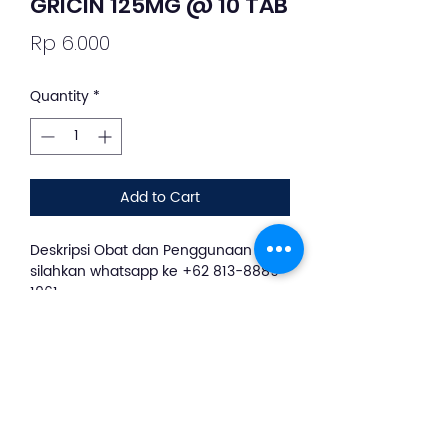
GRICIN 125MG @ 10 TAB
Price
Rp 6.000
Quantity
*
Add to Cart
Deskripsi Obat dan Penggunaan
silahkan whatsapp ke +62 813-8889-
1961
GRICIN 125MG TAB 100S
mengandung zat aktif Griseofulvin.
Produk ini dapat digunakan
untuk infeksi jamur (ring-worm)
pada kulit, rambut dan kuku yang
disebabkan oleh Microsporum,