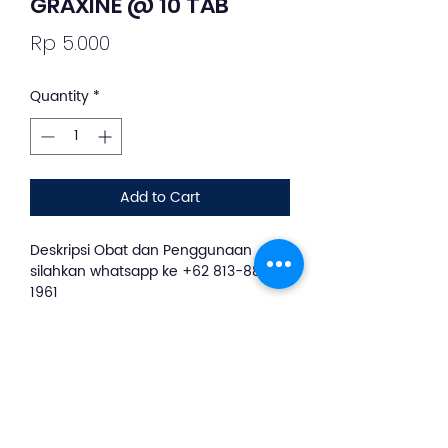
GRAXINE @ 10 TAB
Price
Rp 5.000
Quantity
*
Add to Cart
Deskripsi Obat dan Penggunaan
silahkan whatsapp ke +62 813-8889-
1961
Pada setiap tablet Graxine
mengandung 8mg bromhexine HCl
dan 100mg gliseril guaiakolat.
Kombinasi dari kedua kandungan
yang terdapat pada Graxine memiliki
sifat mukolitik dan ekspektoran yang