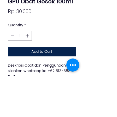
GPU Obat Gosok 100ml
Price
Rp 30.000
Quantity
*
Add to Cart
Deskripsi Obat dan Penggunaan
silahkan whatsapp ke +62 813-8889-
1961
GPU (Cap Lang Minyak Urut GPU
Sereh) 100 ml adalah minyak gosok
herbal yang digunakan untuk
meredakan pegal linu, nyeri otot,
nyeri sendi, sakit punggung, keseleo,
memar, dan memperlancar