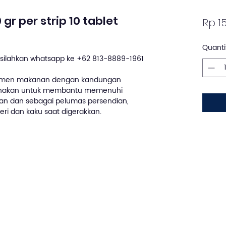
r per strip 10 tablet
Rp 15
Quanti
silahkan whatsapp ke +62 813-8889-1961
emen makanan dengan kandungan
gunakan untuk membantu memenuhi
ian dan sebagai pelumas persendian,
ri dan kaku saat digerakkan.