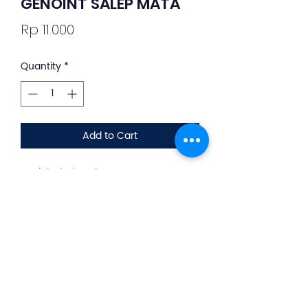
GENOINT SALEP MATA
Price
Rp 11.000
Quantity
*
Add to Cart
Deskripsi Obat dan Penggunaan
silahkan whatsapp ke +62 813-8889-
1961
Obat mata ini digunakan dalam
mengobati kondisi konjungtivitis
bakterial, blefaritis, keratitis, ulkus
kornea, serta bintitan