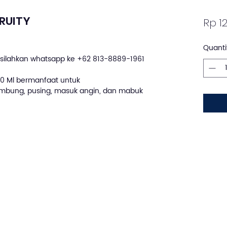
FRUITY
Rp 12
Quanti
silahkan whatsapp ke +62 813-8889-1961
 10 Ml bermanfaat untuk
bung, pusing, masuk angin, dan mabuk