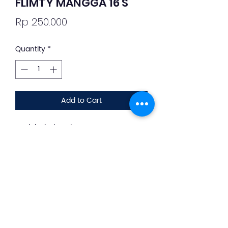
FLIMTY MANGGA 16'S
Price
Rp 250.000
Quantity
*
Add to Cart
Deskripsi Obat dan Penggunaan
silahkan whatsapp ke +62 813-8889-
1961
Minuman fiber dari bahan natural
untuk merampingkan perut buncit,
membersihkan pencernaan dan
menurunkan berat badan.