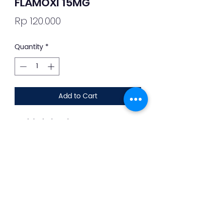
FLAMOXI 15MG
Price
Rp 120.000
Quantity
*
Add to Cart
Deskripsi Obat dan Penggunaan
silahkan whatsapp ke +62 813-8889-
1961
Flamoxi adalah sediaan obat dengan
kandungan zat aktif Meloxicam, obat
ini termasuk dalam golongan obat
antiinflamasi nonsteroid (AINS)