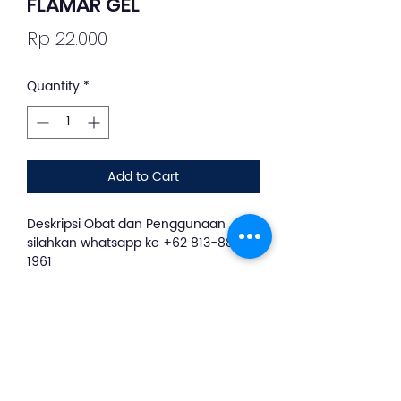
FLAMAR GEL
Price
Rp 22.000
Quantity
*
Add to Cart
Deskripsi Obat dan Penggunaan
silahkan whatsapp ke +62 813-8889-
1961
FLAMAR GEL merupakan sediaan
emulgel yang mengandung Natrium
diclofenac. Obat ini digunakan untuk
membantu mengurangi nyeri,
gangguan inflamasi (radang), nyeri
ringan sampai sedang pasca trauma