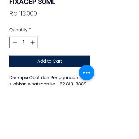
FIXACEP 30ML
Price
Rp 113.000
Quantity
*
Add to Cart
Deskripsi Obat dan Penggunaan
silahkan whatsapp ke +62 813-8889-
1961
Antibiotik ini digunakan
untuk mengobati infeksi saluran
kemih tanpa komplikasi, otitis media,
faringiris dan tonsilitis, serta bronkitis
akut dan kronis dengan eksaserbasi
akut.