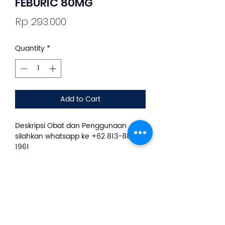
FEBURIC 80MG
Price
Rp 293.000
Quantity
*
Add to Cart
Deskripsi Obat dan Penggunaan
silahkan whatsapp ke +62 813-8889-
1961
Feburic merupakan obat dengan
kandungan Febuxostat. Obat ini
digunakan untuk penyakit asam urat.
Febuxostat merupakan inhibitor dari
xanthine oxidase, menghambat
xanthine oxidase mengoksidasi