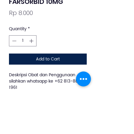
FARSORBID 10MG
Price
Rp 8.000
Quantity
*
Add to Cart
Deskripsi Obat dan Penggunaan
silahkan whatsapp ke +62 813-8889-
1961
Farsorbid Tablet 10 Mg bermanfaat
untuk mencegah dan meredakan
angina (nyeri dada) akibat penyakit
jantung koroner dan juga bekerja
dengan cara melebarkan pembuluh
darah (vasodilator) agar aliran darah