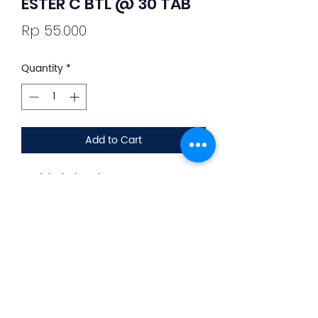
ESTER C BTL @ 30 TAB
Price
Rp 55.000
Quantity
*
Add to Cart
Deskripsi Obat dan Penggunaan
silahkan whatsapp ke +62 813-8889-
1961
Suplemen ini digunakan
sebagai Suplementasi vitamin C
untuk membantu memelihara daya
tahan tubuh.