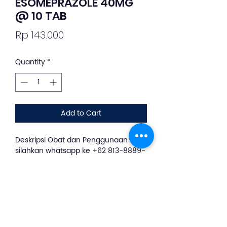
ESOMEPRAZOLE 40MG
@ 10 TAB
Price
Rp 143.000
Quantity
*
Add to Cart
Deskripsi Obat dan Penggunaan
silahkan whatsapp ke +62 813-8889-
1961
Esomeprazole bekerja
dengan menurunkan produksi asam
lambung. Obat ini dapat membantu
mengurangi risiko terjadinya
komplikasi dari tukak lambung atau