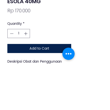
ESOLA 40MG
Price
Rp 170.000
Quantity
*
Add to Cart
Deskripsi Obat dan Penggunaan
silahkan whatsapp ke +62 813-8889-
1961
Esola adalah obat yang digunakan
untuk mengatasi penyakit asam
lambung naik (GERD) dan
peradangan kerongkongan
(esofagitis) akibat asam lambung.