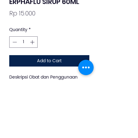
ERPHAFLU SIRUP 60ML
Price
Rp 15.000
Quantity
*
Add to Cart
Deskripsi Obat dan Penggunaan
silahkan whatsapp ke +62 813-8889-
1961
Erphaflu adalah obat untuk
meringankan keluhan yang muncul
akibat flu, seperti demam, sakit
kepala, hidung tersumbat, dan
bersin-bersin.