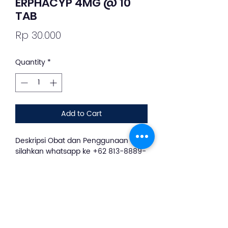
ERPHACYP 4MG @ 10
TAB
Price
Rp 30.000
Quantity
*
Add to Cart
Deskripsi Obat dan Penggunaan
silahkan whatsapp ke +62 813-8889-
1961
ERPHACYP 4MG CAPL 100S
merupakan obat antihistamin
dengan kandungan zat aktif
Cyproheptadine 4 mg. Erphacyp
digunakan untuk mengobati alergi