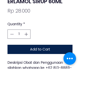
ERLAMOL SIRUP 60ML
Price
Rp 28.000
Quantity
*
Add to Cart
Deskripsi Obat dan Penggunaan
silahkan whatsapp ke +62 813-8889-
1961
RLAMOL SIRUP mengandung zat aktif
Paracetamol. Obat ini digunakan
untuk mengatasi demam dan
sebagai perda nyeri seperti sakit
kepala, sakit gigi dan nyeri ringan
lainnya.