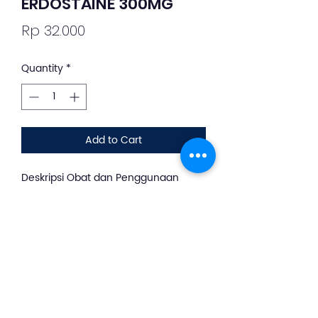
ERDOSTAINE 300MG
Price
Rp 32.000
Quantity
*
Add to Cart
Deskripsi Obat dan Penggunaan
silahkan whatsapp ke +62 813-8889-
1961
Erdosteine merupakan obat mukolitik
yang bekerja mengencerkan dahak
di saluran pernapasan. Dengan
demikian, dahak dapat lebih mudah
dikeluarkan saat batuk.