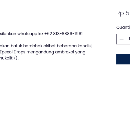
Rp 5
Quanti
silahkan whatsapp ke +62 813-8889-1961
kan batuk berdahak akibat beberapa kondisi,
a. Epexol Drops mengandung ambroxol yang
kolitik).