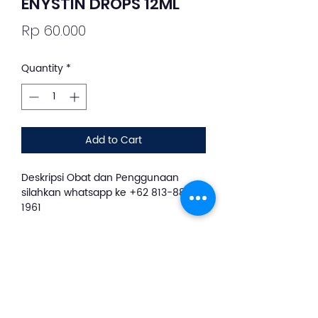
ENYSTIN DROPS 12ML
Price
Rp 60.000
Quantity
*
Add to Cart
Deskripsi Obat dan Penggunaan
silahkan whatsapp ke +62 813-8889-
1961
ENYSTIN DROP 12ML mengandung zat
aktif Nystatin. Tersedia dalam bentuk
tetes yang kemudian ditelan yang
didistribusikan oleh Kalbe Farma.
Produk ini merupakan kandidiasis oral
yang dapat digunakan untuk