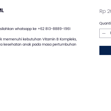
ML
Rp 2
Quanti
silahkan whatsapp ke +62 813-8889-1961
k memenuhi kebutuhan Vitamin B Kompleks,
ara kesehatan anak pada masa pertumbuhan