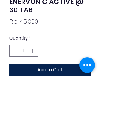
ENERVON C ACTIVE @
30 TAB
Price
Rp 45.000
Quantity
*
Add to Cart
Deskripsi Obat dan Penggunaan
silahkan whatsapp ke +62 813-8889-
1961
Enervon Active 30 Tablet
merupakan suplemen multivitamin
yang mengandung vitamin C.