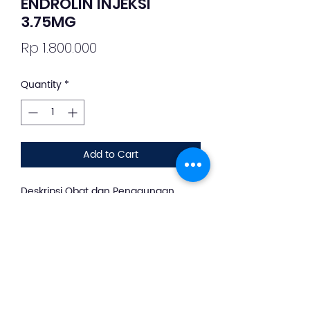
ENDROLIN INJEKSI
3.75MG
Price
Rp 1.800.000
Quantity
*
Add to Cart
Deskripsi Obat dan Penggunaan
silahkan whatsapp ke +62 813-8889-
1961
Endrolin merupakan obat yang dapat
Digunakan untuk mengobati kanker
prostat dengan metastasis,
endometriosis pada genital dan
ekstragenital (stadium I-IV).