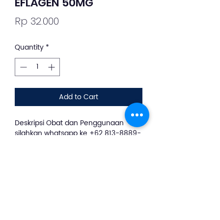
EFLAGEN 50MG
Price
Rp 32.000
Quantity
*
Add to Cart
Deskripsi Obat dan Penggunaan
silahkan whatsapp ke +62 813-8889-
1961
EFLAGEN 50 MG merupakan obat
dengan kandungan Kalium
Diklofenak yang berfungsi sebagai
anti nyeri. Obat ini sering digunakan
untuk mengatasi sakit gigi, nyeri
pada sendi, serta nyeri haid