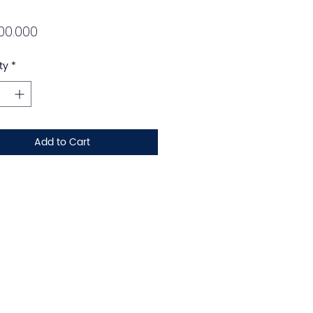
Price
00.000
ty
*
Add to Cart