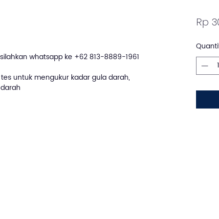
Rp 3
Quanti
silahkan whatsapp ke +62 813-8889-1961
p tes untuk mengukur kadar gula darah,
 darah