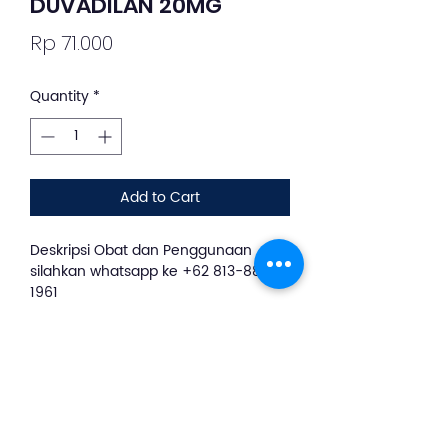
DUVADILAN 20MG
Price
Rp 71.000
Quantity
*
Add to Cart
Deskripsi Obat dan Penggunaan
silahkan whatsapp ke +62 813-8889-
1961
Duvadilan berfungsi untuk
mengobati beberapa masalah
kesehatan, seperti: Gangguan
pembuluh darah perifer yang
disebabkan oleh spasme, pilek,
kekakuan, kram, serta ulserasi pada