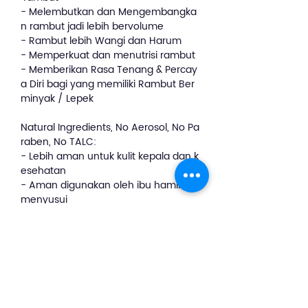
- Melembutkan dan Mengembangka
n rambut jadi lebih bervolume
- Rambut lebih Wangi dan Harum
- Memperkuat dan menutrisi rambut
- Memberikan Rasa Tenang & Percay
a Diri bagi yang memiliki Rambut Ber
minyak / Lepek
Natural Ingredients, No Aerosol, No Pa
raben, No TALC:
- Lebih aman untuk kulit kepala dan k
esehatan
- Aman digunakan oleh ibu hamil &
menyusui
Key Ingredients:
1. Ginger
2. Charcoal
3. Plant Based Amino Acids
4. Vitamin B5