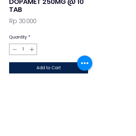
DOPAMET 250MG @ 10
TAB
Price
Rp 30.000
Quantity
*
Add to Cart
Deskripsi Obat dan Penggunaan
silahkan whatsapp ke +62 813-8889-
1961
Dopamet Tablet 250 Mg bermanfaat
untuk menurunkan tekanan darah
pada penderita hipertensi.