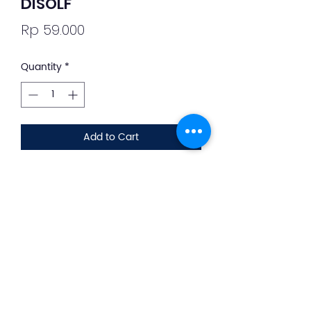
DISOLF
Price
Rp 59.000
Quantity
*
Add to Cart
Deskripsi Obat dan Penggunaan
silahkan whatsapp ke +62 813-8889-
1961
Disolf merupakan suplemen yang
digunakan sebagai terapi penunjang
dalam melancarkan sirkulasi darah.